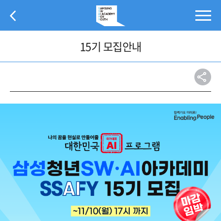
본
문
바
로
15기 모집안내
가
기