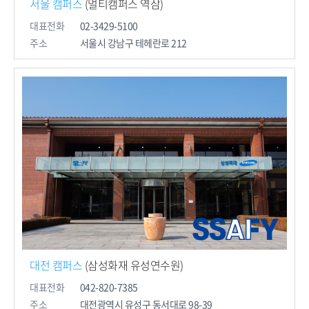
서울 캠퍼스
(멀티캠퍼스 역삼)
대표전화
02-3429-5100
주소
서울시 강남구 테헤란로 212
대전 캠퍼스
(삼성화재 유성연수원)
대표전화
042-820-7385
주소
대전광역시 유성구 동서대로
98-39