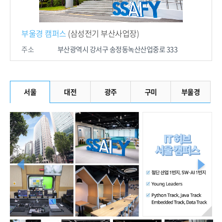
부울경 캠퍼스
(삼성전기 부산사업장)
주소
부산광역시 강서구 송정동
녹산산업중로 333
서울
대전
광주
구미
부울경